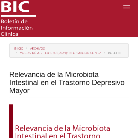
Navegación
Toggl
principal
naviga
Contenido
principal
Barra
lateral
INICIO
ARCHIVOS
VOL. 35 NÚM. 2 FEBRERO (2024): INFORMACIÓN CLÍNICA
BOLETÍN
Relevancia de la Microbiota
Intestinal en el Trastorno Depresivo
Mayor
Barra
lateral
del
artículo