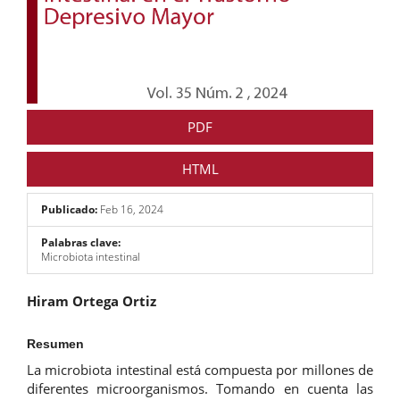
PDF
HTML
Publicado:
Feb 16, 2024
Palabras clave:
Microbiota intestinal
Contenido
Hiram Ortega Ortiz
principal
del
artículo
Resumen
La microbiota intestinal está compuesta por millones de
diferentes microorganismos. Tomando en cuenta las