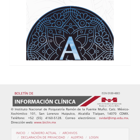
© Instituto Nacional de Psiquiatría Ramón de la Fuente Muñiz.
Calz
. México-
Xochimilco 101, San Lorenzo
Huipulco
, Alcaldía
Tlalpan
, 14070
CDMX
.
Teléfono: +52 (55) 4160-5128. Correo electrónico:
svidal@imp.edu.mx
.
Dirección web:
www.biclin.mx
INICIO
NÚMERO ACTUAL
ARCHIVOS
DECLARACIÓN DE PRIVACIDAD
ALERTAS
LOGIN